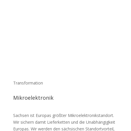
Transformation
Mikro­elek­tronik
Sachsen ist Europas größter Mikro­elek­tronik­standort.
Wir sichern damit Liefer­ketten und die Unab­hän­gigkeit
Europas. Wir werden den säch­si­schen Stand­ort­vorteil,