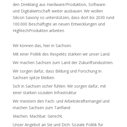
den Drei­klang aus Hardware/Produktion, Software-
und Digi­tal­wirt­schaft weiter ausbauen. Wir wollen
Silicon Saxony so unter­stützen, dass dort bis 2030 rund
100.000 Beschäf­tigte an neuen Entwick­lungen und
High­tech­Pro­dukten arbeiten.
Wir können das, hier in Sachsen.
Mit einer Politik des Respekts stärken wir unser Land.
Wir machen Sachsen zum Land der Zukunfts­in­dus­trien.
Wir sorgen dafür, dass Bildung und Forschung in
Sachsen spitze bleiben.
Sich in Sachsen sicher fühlen: Wir sorgen dafür, mit
einer starken sozialen Infra­struktur
Wir meistern den Fach- und Arbeits­kräf­te­mangel und
machen Sachsen zum Tarifland
Machen. Machbar. Gerecht.
Unser Angebot an Sie und Dich: Soziale Politik für