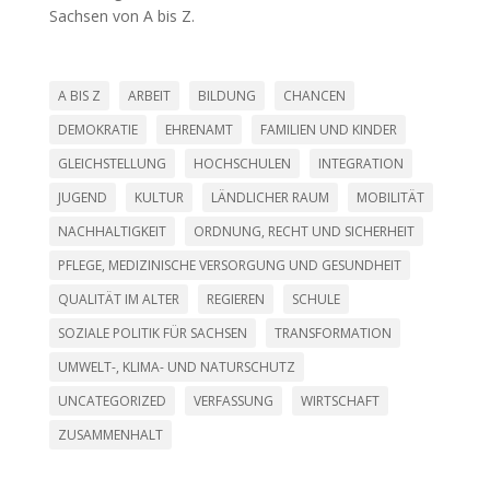
Sachsen von A bis Z.
A BIS Z
ARBEIT
BILDUNG
CHANCEN
DEMOKRATIE
EHRENAMT
FAMILIEN UND KINDER
GLEICHSTELLUNG
HOCHSCHULEN
INTEGRATION
JUGEND
KULTUR
LÄNDLICHER RAUM
MOBILITÄT
NACHHALTIGKEIT
ORDNUNG, RECHT UND SICHERHEIT
PFLEGE, MEDIZINISCHE VERSORGUNG UND GESUNDHEIT
QUALITÄT IM ALTER
REGIEREN
SCHULE
SOZIALE POLITIK FÜR SACHSEN
TRANSFORMATION
UMWELT-, KLIMA- UND NATURSCHUTZ
UNCATEGORIZED
VERFASSUNG
WIRTSCHAFT
ZUSAMMENHALT