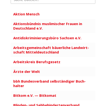
Aktion Mensch
Aktionsbündnis musli­mi­scher Frauen in
Deutschland e.V.
Antidiskriminierungsbüro Sachsen e.V.
Arbeits­ge­mein­schaft bäuer­liche Land­wirt­
schaft Mittel­deutschland
Arbeits­kreis Berufs­gesetz
Ärzte der Welt
bbh Bundes­verband selbständiger Buch­
halter
Bitkom e.V. — Bitkomat
Blinden- und Sehbe­hin­der­ten­verband