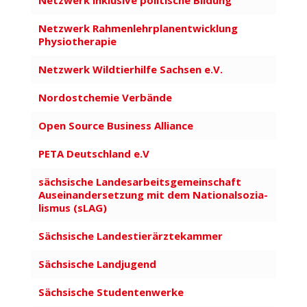
Netzwerk inklusive poli­tische Bildung
Netzwerk Rahmen­lehr­plan­ent­wicklung
Physio­the­rapie
Netzwerk Wild­tier­hilfe Sachsen e.V.
Nord­ost­chemie Verbände
Open Source Business Alliance
PETA Deutschland e.V
säch­sische Landes­ar­beits­ge­mein­schaft
Ausein­an­der­setzung mit dem Natio­nal­so­zia­
lismus (sLAG)
Säch­sische Landes­tier­ärz­te­kammer
Sächsische Land­jugend
Sächsische Studen­ten­werke