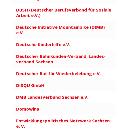
DBSH (Deut­scher Berufs­verband für Soziale
Arbeit e.V.)
Deutsche Initiative Moun­tainbike (DIMB)
e.V.
Deutsche Kinder­hilfe e.V.
Deut­scher Bahnkunden-Verband, Landes­
verband Sachsen
Deut­scher Rat für Wieder­be­lebung e.V.
DISQU GmbH
DMB Landes­verband Sachsen e.V.
Domowina
Entwick­lungs­po­li­ti­sches Netzwerk Sachsen
e. V.