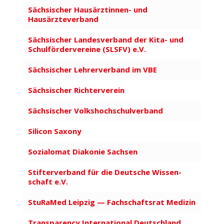
Sächsischer Hausärztinnen- und
Hausärzteverband
Säch­si­scher Landes­verband der Kita- und
Schul­för­der­vereine (SLSFV) e.V.
Sächsischer Lehrer­verband im VBE
Sächsischer Rich­ter­verein
Sächsischer Volks­hoch­schul­verband
Silicon Saxony
Sozi­a­lomat Diakonie Sachsen
Stif­ter­verband für die Deutsche Wissen­
schaft e.V.
StuRaMed Leipzig — Fach­schaftsrat Medizin
Trans­pa­rency Inter­na­tional Deutschland