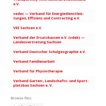
e.V.
vedec — Verband für Ener­gie­dienst­leis­
tungen, Effi­zienz und Contracting e.V.
VEE Sachsen e.V.
Verband der Ersatz­kassen e.V. (vdek) —
Landes­ver­tretung Sachsen
Verband Deut­scher Schul­geo­graphie e.V.
Verband Fami­li­en­arbeit
Verband für Physio­the­rapie
Verband Garten‑, Landschafts- und Sport­
platzbau Sachsen e. V.
Browse files: