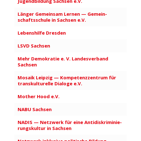
Jugend­bildung Sachsen e.V.
Länger Gemeinsam Lernen — Gemein­
schafts­schule in Sachsen e.V.
Lebens­hilfe Dresden
LSVD Sachsen
Mehr Demo­kratie e. V. Landes­verband
Sachsen
Mosaik Leipzig — Kompe­tenz­zentrum für
trans­kul­tu­relle Dialoge e.V.
Mother Hood e.V.
NABU Sachsen
NADIS — Netzwerk für eine Anti­dis­kri­mi­nie­
rungs­kultur in Sachsen