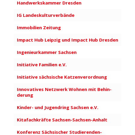
Hand­werks­kammer Dresden
IG Landeskulturverbände
Immo­bilien Zeitung
Impact Hub Leipzig und Impact Hub Dresden
Inge­nieur­kammer Sachsen
Initiative Familien e.V.
Initiative säch­sische Katzen­ver­ordnung
Inno­va­tives Netzwerk Wohnen mit Behin­
derung
Kinder- und Jugendring Sachsen e.V.
Kitafachkräfte Sachsen-Sachsen-Anhalt
Konferenz Sächsischer Studie­ren­den­