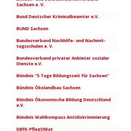
Sachsen e. V.
Bund Deut­scher Krimi­nal­be­amter e.V.
BUND Sachsen
Bundes­verband Nachhilfe- und Nach­mit­
tags­schulen e. V.
Bundes­verband privater Anbieter sozialer
Dienste e.V.
Bündnis “5 Tage Bildungszeit für Sachsen”
Bündnis Ökolandbau Sachsen
Bündnis Ökono­mische Bildung Deutschland
e.V.
Bündnis Wahl­kompass Anti­dis­kri­mi­nierung
DBfK-PflegOMat