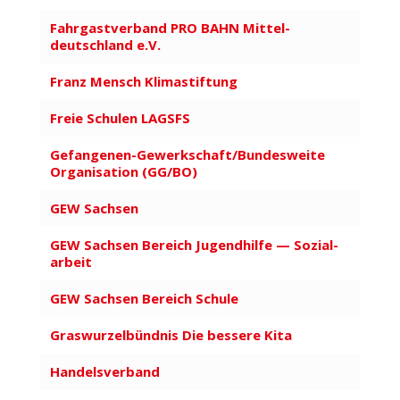
Fahr­gast­verband PRO BAHN Mittel­
deutschland e.V.
Franz Mensch Klima­stiftung
Freie Schulen LAGSFS
Gefangenen-Gewerkschaft/Bundesweite
Orga­ni­sation (GG/BO)
GEW Sachsen
GEW Sachsen Bereich Jugend­hilfe — Sozi­al­
arbeit
GEW Sachsen Bereich Schule
Graswurzelbündnis Die bessere Kita
Handels­verband