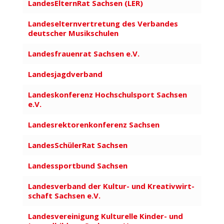
Landes­El­ternRat Sachsen (LER)
Landes­el­tern­ver­tretung des Verbandes
deut­scher Musik­schulen
Landes­frau­enrat Sachsen e.V.
Landes­jagd­verband
Landes­kon­ferenz Hoch­schul­sport Sachsen
e.V.
Landes­rek­to­ren­kon­ferenz Sachsen
Landes­Schü­lerRat Sachsen
Landes­sportbund Sachsen
Landes­verband der Kultur- und Krea­tiv­wirt­
schaft Sachsen e.V.
Landes­ver­ei­nigung Kultu­relle Kinder- und