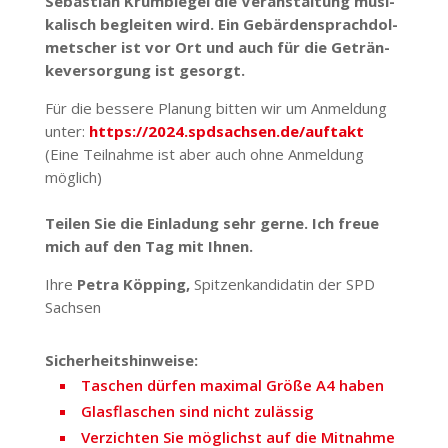
Sebastian Krum­biegel die Veran­staltung musi­
ka­lisch begleiten wird. Ein Gebär­den­sprach­dol­
met­scher ist vor Ort und auch für die Geträn­
ke­ver­sorgung ist gesorgt.
Für die bessere Planung bitten wir um Anmeldung
unter:
https://2024.spdsachsen.de/auftakt
(Eine Teil­nahme ist aber auch ohne Anmeldung
möglich)
Teilen Sie die Einladung sehr gerne. Ich freue
mich auf den Tag mit Ihnen.
Ihre
Petra Köpping,
Spit­zen­kan­di­datin der SPD
Sachsen
Sicher­heits­hin­weise:
Taschen dürfen maximal Größe A4 haben
Glas­fla­schen sind nicht zulässig
Verzichten Sie möglichst auf die Mitnahme