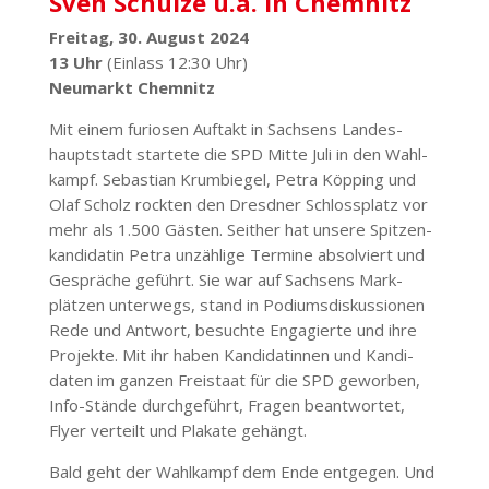
Sven Schulze u.a. in Chemnitz
Freitag, 30. August 2024
13 Uhr
(Einlass 12:30 Uhr)
Neumarkt Chemnitz
Mit einem furiosen Auftakt in Sachsens Landes­
haupt­stadt startete die SPD Mitte Juli in den Wahl­
kampf. Sebastian Krum­biegel, Petra Köpping und
Olaf Scholz rockten den Dresdner Schloss­platz vor
mehr als 1.500 Gästen. Seither hat unsere Spit­zen­
kan­di­datin Petra unzählige Termine absol­viert und
Gespräche geführt. Sie war auf Sachsens Mark­
plätzen unterwegs, stand in Podi­ums­dis­kus­sionen
Rede und Antwort, besuchte Enga­gierte und ihre
Projekte. Mit ihr haben Kandi­da­tinnen und Kandi­
daten im ganzen Frei­staat für die SPD geworben,
Info-Stände durch­ge­führt, Fragen beant­wortet,
Flyer verteilt und Plakate gehängt.
Bald geht der Wahl­kampf dem Ende entgegen. Und