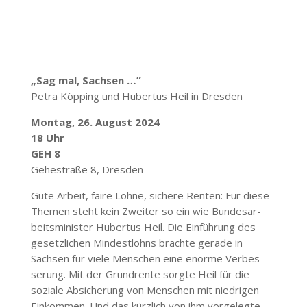
„Sag mal, Sachsen …”
Petra Köpping und Hubertus Heil in Dresden
Montag, 26. August 2024
18 Uhr
GEH 8
Gehe­straße 8, Dresden
Gute Arbeit, faire Löhne, sichere Renten: Für diese
Themen steht kein Zweiter so ein wie Bundes­ar­
beits­mi­nister Hubertus Heil. Die Einführung des
gesetz­lichen Mindest­lohns brachte gerade in
Sachsen für viele Menschen eine enorme Verbes­
serung. Mit der Grund­rente sorgte Heil für die
soziale Absi­cherung von Menschen mit nied­rigen
Einkommen. Und das kürzlich von ihm vorge­legte