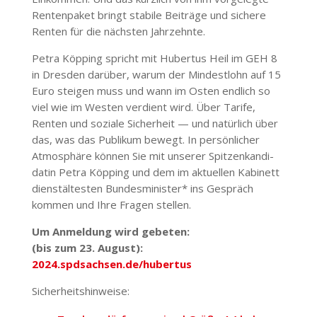
Renten­paket bringt stabile Beiträge und sichere
Renten für die nächsten Jahr­zehnte.
Petra Köpping spricht mit Hubertus Heil im GEH 8
in Dresden darüber, warum der Mindestlohn auf 15
Euro steigen muss und wann im Osten endlich so
viel wie im Westen verdient wird. Über Tarife,
Renten und soziale Sicherheit — und natürlich über
das, was das Publikum bewegt. In persön­licher
Atmo­sphäre können Sie mit unserer Spit­zen­kan­di­
datin Petra Köpping und dem im aktu­ellen Kabinett
dienst­äl­testen Bundes­mi­nister* ins Gespräch
kommen und Ihre Fragen stellen.
Um
Anmeldung wird gebeten:
(bis zum 23. August):
2024.spdsachsen.de/hubertus
Sicher­heits­hin­weise: