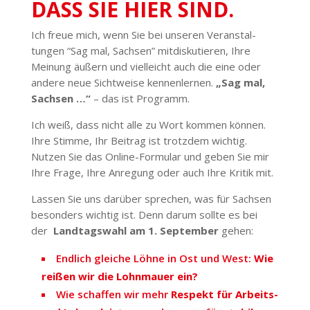
DASS SIE HIER SIND.
Ich freue mich, wenn Sie bei unseren Veran­stal­
tungen “Sag mal, Sachsen” mitdis­ku­tieren, Ihre
Meinung äußern und viel­leicht auch die eine oder
andere neue Sicht­weise kennen­lernen.
„Sag mal,
Sachsen …“
– das ist Programm.
Ich weiß, dass nicht alle zu Wort kommen können.
Ihre Stimme, Ihr Beitrag ist trotzdem wichtig.
Nutzen Sie das Online-Formular und geben Sie mir
Ihre Frage, Ihre Anregung oder auch Ihre Kritik mit.
Lassen Sie uns darüber sprechen, was für Sachsen
besonders wichtig ist. Denn darum sollte es bei
der
Land­tagswahl am 1. September
gehen:
Endlich gleiche Löhne in Ost und West:
Wie
reißen wir die Lohn­mauer ein?
Wie schaffen wir mehr
Respekt für Arbeits-