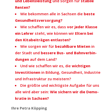
und Lebens­leistung
und sorgen für
stabile
Renten?
Wie bekommen alle in Sachsen die
beste
Gesund­heits­ver­sorgung?
Wie schaffen wir es, dass
vor jeder Klasse
ein Lehrer
steht, wie können wir
Eltern bei
den Kita­bei­trägen entlasten?
Wie sorgen wir für
bezahlbare Mieten
in
der Stadt und
bessere Bus- und Bahn­ver­bin­
dungen
auf dem Land?
Und wie schaffen wir es, die
wich­tigen
Inves­ti­tionen
in Bildung, Gesundheit, Industrie
und Infra­struktur zu meistern?
Die größte und wich­tigste Aufgabe für uns
alle wird aber sein:
Wie sichern wir die Demo­
kratie in Sachsen?
Ihre Petra Köpping