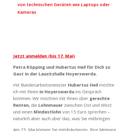
von tech­ni­schen Geräten wie Laptops oder
Kameras
Jetzt anmelden (bis 17. Mai)
Petra Köpping und Hubertus Heil für Dich zu
Gast in der Lausitz­halle Hoyers­werda.
mit Bundes­ar­beits­mi­nister
Hubertus Heil
möchte
ich mit Ihnen
in Hoyers­werda
ins Gespräch
kommen. Wir möchten mit Ihnen über
gerechte
Renten,
die
Lohn­mauer
zwischen Ost und West
und einen
Mindestlohn
von 15 Euro sprechen –
natürlich aber auch über das, was Sie mitbringen.
Am 23. Mai können Sie mitdis­ku­tieren, Ihre Meinung