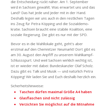
die Entscheidung rückt näher. Am 1. September
wird in Sachsen gewählt. Was erwartet uns und das
Land? Das hat Jede und Jeder mit in der Hand.
Deshalb legen wir uns auch in den rest­lichen Tagen
ins Zeug für Petra Köpping und die Sozi­al­de­mo­
kratie. Sachsen braucht eine stabile Koalition, eine
soziale Regierung. Die gibt es nur mit der SPD.
Bevor es in die Wahl­lokale geht, geht’s aber
erstmal auf den Chem­nitzer Neumarkt! Dort gibt es
am 30. August den Anpfiff zu unserem Wahlkampf-
Schlussspurt. Und weil Sachsen wirklich wichtig ist,
ist er wieder mit dabei: Bundes­kanzler Olaf Scholz.
Dazu gibt es Talk und Musik — und natürlich Petra
Köpping! Wir laden Sie und Euch deshalb herzlich ein.
Sicher­heits­hin­weise:
Taschen dürfen maximal Größe A4 haben
Glas­fla­schen sind nicht zulässig
Verzichten Sie möglichst auf die Mitnahme