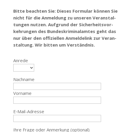
Bitte beachten Sie: Dieses Formular können Sie
nicht für die Anmeldung zu unseren Veran­stal­
tungen nutzen. Aufgrund der Sicher­heits­vor­
keh­rungen des Bundes­kri­mi­nal­amtes geht das
nur über den offi­zi­ellen Anmel­delink zur Veran­
staltung. Wir bitten um Verständnis.
Anrede
Nachname
Vorname
E‑Mail-Adresse
Ihre Frage oder Anmerkung (optional)