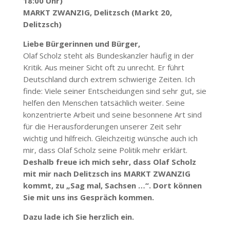
18:00 Uhr)
MARKT ZWANZIG, Delitzsch (Markt 20,
Delitzsch)
Liebe Bürge­rinnen und Bürger,
Olaf Scholz steht als Bundes­kanzler häufig in der
Kritik. Aus meiner Sicht oft zu unrecht. Er führt
Deutschland durch extrem schwierige Zeiten. Ich
finde: Viele seiner Entschei­dungen sind sehr gut, sie
helfen den Menschen tatsächlich weiter. Seine
konzen­trierte Arbeit und seine besonnene Art sind
für die Heraus­for­de­rungen unserer Zeit sehr
wichtig und hilf­reich. Gleich­zeitig wünsche auch ich
mir, dass Olaf Scholz seine Politik mehr erklärt.
Deshalb freue ich mich sehr, dass Olaf Scholz
mit mir nach
Delitzsch
ins MARKT ZWANZIG
kommt, zu „Sag mal, Sachsen …“. Dort können
Sie mit uns ins Gespräch kommen.
Dazu lade ich Sie herzlich ein.