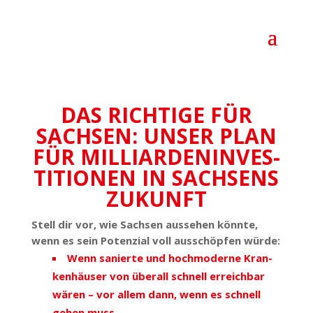
DAS RICHTIGE FÜR
SACHSEN: UNSER PLAN
FÜR MILLI­AR­DEN­IN­VES­
TI­TIONEN IN SACHSENS
ZUKUNFT
Stell dir vor, wie Sachsen aussehen könnte,
wenn es sein Potenzial voll ausschöpfen würde:
Wenn sanierte und hoch­mo­derne Kran­
ken­häuser von überall schnell erreichbar
wären – vor allem dann, wenn es schnell
gehen muss.