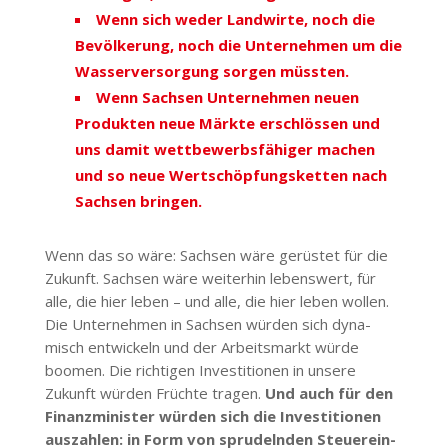
Wenn sich weder Land­wirte, noch die
Bevöl­kerung, noch die Unter­nehmen um die
Wasser­ver­sorgung sorgen müssten.
Wenn Sachsen Unter­nehmen neuen
Produkten neue Märkte erschlössen und
uns damit wett­be­werbs­fä­higer machen
und so neue Wert­schöp­fungs­ketten nach
Sachsen bringen.
Wenn das so wäre: Sachsen wäre gerüstet für die
Zukunft. Sachsen wäre weiterhin lebenswert, für
alle, die hier leben – und alle, die hier leben wollen.
Die Unter­nehmen in Sachsen würden sich dyna­
misch entwi­ckeln und der Arbeits­markt würde
boomen. Die rich­tigen Inves­ti­tionen in unsere
Zukunft würden Früchte tragen.
Und auch für den
Finanz­mi­nister würden sich die Inves­ti­tionen
auszahlen: in Form von spru­delnden Steu­er­ein­