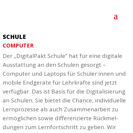
SCHULE
COMPUTER
Der „Digi­talPakt Schule” hat für eine digitale
Ausstattung an den Schulen gesorgt –
Computer und Laptops für Schüler:innen und
mobile Endgeräte für Lehr­kräfte sind jetzt
verfügbar. Das ist Basis für die Digi­ta­li­sierung
an Schulen. Sie bietet die Chance, indi­vi­duelle
Lern­pro­zesse als auch Zusam­men­arbeit zu
ermög­lichen sowie diffe­ren­zierte Rück­mel­
dungen zum Lern­fort­schritt zu geben. Wir