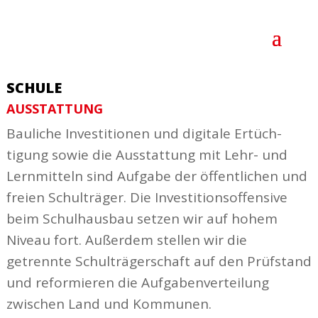
SCHULE
AUSSTATTUNG
Bauliche Inves­ti­tionen und digitale Ertüch­
tigung sowie die Ausstattung mit Lehr- und
Lern­mitteln sind Aufgabe der öffent­lichen und
freien Schul­träger. Die Inves­ti­ti­ons­of­fensive
beim Schul­hausbau setzen wir auf hohem
Niveau fort. Außerdem stellen wir die
getrennte Schul­trä­ger­schaft auf den Prüf­stand
und refor­mieren die Aufga­ben­ver­teilung
zwischen Land und Kommunen.