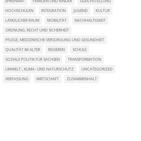
EHRENAMT
FAMILIEN UND KINDER
GLEICHSTELLUNG
HOCHSCHULEN
INTEGRATION
JUGEND
KULTUR
LÄNDLICHER RAUM
MOBILITÄT
NACHHALTIGKEIT
ORDNUNG, RECHT UND SICHERHEIT
PFLEGE, MEDIZINISCHE VERSORGUNG UND GESUNDHEIT
QUALITÄT IM ALTER
REGIEREN
SCHULE
SOZIALE POLITIK FÜR SACHSEN
TRANSFORMATION
UMWELT-, KLIMA- UND NATURSCHUTZ
UNCATEGORIZED
VERFASSUNG
WIRTSCHAFT
ZUSAMMENHALT