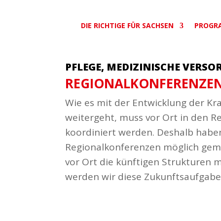
DIE RICHTIGE FÜR SACHSEN
PROGR
PFLEGE, MEDIZINISCHE VERS
REGIO­NAL­KON­FE­RENZE
Wie es mit der Entwicklung der Kra
weitergeht, muss vor Ort in den R
koor­di­niert werden. Deshalb habe
Regio­nal­kon­fe­renzen möglich ge
vor Ort die künf­tigen Struk­turen
werden wir diese Zukunfts­auf­gabe