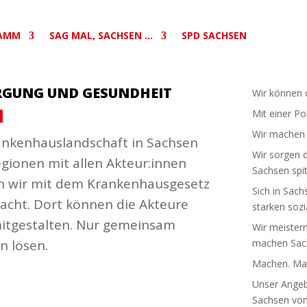
AMM
SAG MAL, SACHSEN …
SPD SACHSEN
ORGUNG UND GESUNDHEIT
Wir können d
N
Mit einer Po
Wir machen S
n­ken­haus­land­schaft in Sachsen
Wir sorgen d
egionen mit allen Akteur:innen
Sachsen spit
n wir mit dem Kran­ken­haus­gesetz
Sich in Sach
macht. Dort können die Akteure
starken sozia
 mitge­stalten. Nur gemeinsam
Wir meistern
n lösen.
machen Sach
Machen. Mac
Unser Angebo
Sachsen von 