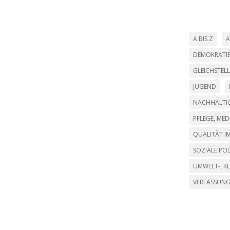
A BIS Z
A
DEMOKRATI
GLEICHSTEL
JUGEND
NACHHALTIG
PFLEGE, ME
QUALITÄT IM
SOZIALE POL
UMWELT-, K
VERFASSUN