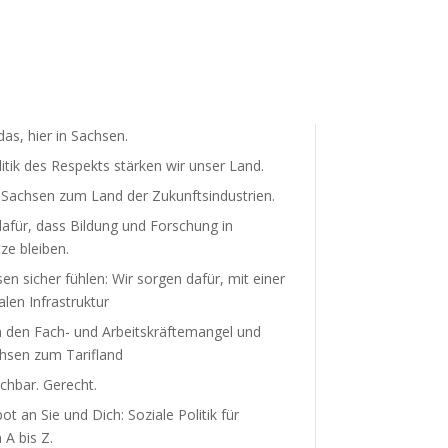
as, hier in Sachsen.
litik des Respekts stärken wir unser Land.
achsen zum Land der Zukunfts­in­dus­trien.
afür, dass Bildung und Forschung in
ze bleiben.
sen sicher fühlen: Wir sorgen dafür, mit einer
len Infra­struktur
 den Fach- und Arbeits­kräf­te­mangel und
sen zum Tarifland
hbar. Gerecht.
t an Sie und Dich: Soziale Politik für
A bis Z.