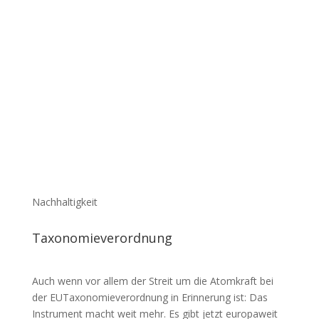
Nachhaltigkeit
Taxo­no­mie­ver­ordnung
Auch wenn vor allem der Streit um die Atom­kraft bei
der EUTa­xo­no­mie­ver­ordnung in Erin­nerung ist: Das
Instrument macht weit mehr. Es gibt jetzt euro­paweit