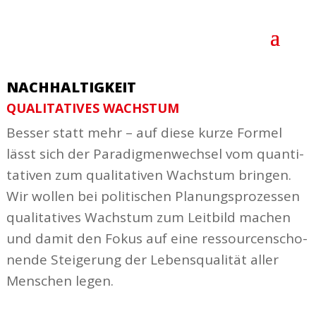
NACHHALTIGKEIT
QUALI­TA­TIVES WACHSTUM
Besser statt mehr – auf diese kurze Formel
lässt sich der Para­dig­men­wechsel vom quan­ti­
ta­tiven zum quali­ta­tiven Wachstum bringen.
Wir wollen bei poli­ti­schen Planungs­pro­zessen
quali­ta­tives Wachstum zum Leitbild machen
und damit den Fokus auf eine ressour­cen­scho­
nende Stei­gerung der Lebens­qua­lität aller
Menschen legen.