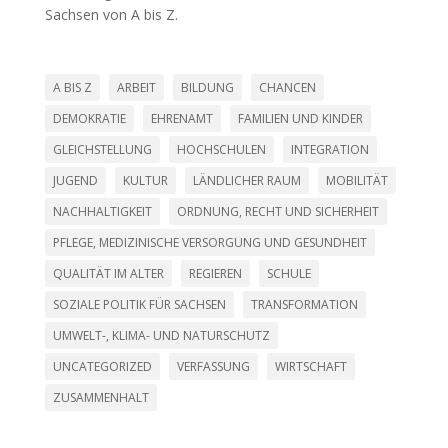
Sachsen von A bis Z.
A BIS Z
ARBEIT
BILDUNG
CHANCEN
DEMOKRATIE
EHRENAMT
FAMILIEN UND KINDER
GLEICHSTELLUNG
HOCHSCHULEN
INTEGRATION
JUGEND
KULTUR
LÄNDLICHER RAUM
MOBILITÄT
NACHHALTIGKEIT
ORDNUNG, RECHT UND SICHERHEIT
PFLEGE, MEDIZINISCHE VERSORGUNG UND GESUNDHEIT
QUALITÄT IM ALTER
REGIEREN
SCHULE
SOZIALE POLITIK FÜR SACHSEN
TRANSFORMATION
UMWELT-, KLIMA- UND NATURSCHUTZ
UNCATEGORIZED
VERFASSUNG
WIRTSCHAFT
ZUSAMMENHALT