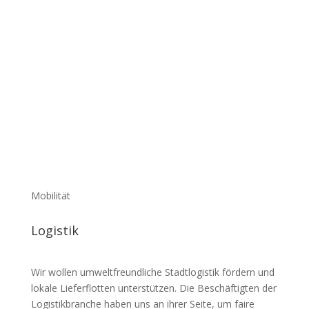
Mobilität
Logistik
Wir wollen umwelt­freund­liche Stadt­lo­gistik fördern und
lokale Liefer­flotten unter­stützen. Die Beschäf­tigten der
Logis­tik­branche haben uns an ihrer Seite, um faire