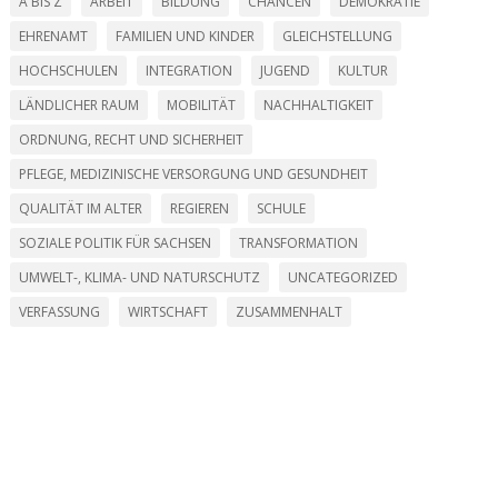
A BIS Z
ARBEIT
BILDUNG
CHANCEN
DEMOKRATIE
EHRENAMT
FAMILIEN UND KINDER
GLEICHSTELLUNG
HOCHSCHULEN
INTEGRATION
JUGEND
KULTUR
LÄNDLICHER RAUM
MOBILITÄT
NACHHALTIGKEIT
ORDNUNG, RECHT UND SICHERHEIT
PFLEGE, MEDIZINISCHE VERSORGUNG UND GESUNDHEIT
QUALITÄT IM ALTER
REGIEREN
SCHULE
SOZIALE POLITIK FÜR SACHSEN
TRANSFORMATION
UMWELT-, KLIMA- UND NATURSCHUTZ
UNCATEGORIZED
VERFASSUNG
WIRTSCHAFT
ZUSAMMENHALT