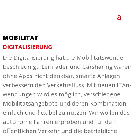
MOBILITÄT
DIGI­TA­LI­SIERUNG
Die Digi­ta­li­sierung hat die Mobi­li­täts­wende
beschleunigt: Leih­räder und Carsharing wären
ohne Apps nicht denkbar, smarte Anlagen
verbessern den Verkehrs­fluss. Mit neuen ITAn­
wen­dungen wird es möglich, verschiedene
Mobi­li­täts­an­gebote und deren Kombi­nation
einfach und flexibel zu nutzen. Wir wollen das
autonome Fahren erproben und für den
öffent­lichen Verkehr und die betrieb­liche