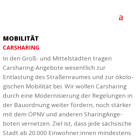
MOBILITÄT
CARSHARING
In den Groß- und Mittel­städten tragen
Carsharing-Angebote wesentlich zur
Entlastung des Stra­ßen­raumes und zur ökolo­
gi­schen Mobi­lität bei. Wir wollen Carsharing
durch eine Moder­ni­sierung der Rege­lungen in
der Bauordnung weiter fördern, noch stärker
mit dem ÖPNV und anderen Sharing­An­ge­
boten vernetzen. Ziel ist, dass jede säch­sische
Stadt ab 20.000 Einwohner:innen mindestens