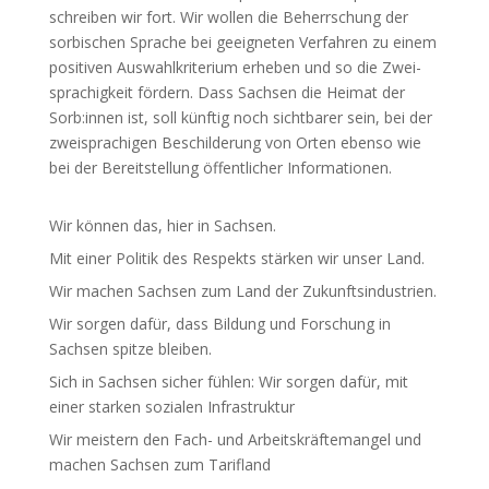
schreiben wir fort. Wir wollen die Beherr­schung der
sorbi­schen Sprache bei geeig­neten Verfahren zu einem
posi­tiven Auswahl­kri­terium erheben und so die Zwei­
spra­chigkeit fördern. Dass Sachsen die Heimat der
Sorb:innen ist, soll künftig noch sicht­barer sein, bei der
zwei­spra­chigen Beschil­derung von Orten ebenso wie
bei der Bereit­stellung öffent­licher Infor­ma­tionen.
Wir können das, hier in Sachsen.
Mit einer Politik des Respekts stärken wir unser Land.
Wir machen Sachsen zum Land der Zukunfts­in­dus­trien.
Wir sorgen dafür, dass Bildung und Forschung in
Sachsen spitze bleiben.
Sich in Sachsen sicher fühlen: Wir sorgen dafür, mit
einer starken sozialen Infra­struktur
Wir meistern den Fach- und Arbeits­kräf­te­mangel und
machen Sachsen zum Tarifland