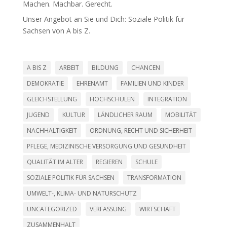
Machen. Machbar. Gerecht.
Unser Angebot an Sie und Dich: Soziale Politik für
Sachsen von A bis Z.
A BIS Z
ARBEIT
BILDUNG
CHANCEN
DEMOKRATIE
EHRENAMT
FAMILIEN UND KINDER
GLEICHSTELLUNG
HOCHSCHULEN
INTEGRATION
JUGEND
KULTUR
LÄNDLICHER RAUM
MOBILITÄT
NACHHALTIGKEIT
ORDNUNG, RECHT UND SICHERHEIT
PFLEGE, MEDIZINISCHE VERSORGUNG UND GESUNDHEIT
QUALITÄT IM ALTER
REGIEREN
SCHULE
SOZIALE POLITIK FÜR SACHSEN
TRANSFORMATION
UMWELT-, KLIMA- UND NATURSCHUTZ
UNCATEGORIZED
VERFASSUNG
WIRTSCHAFT
ZUSAMMENHALT