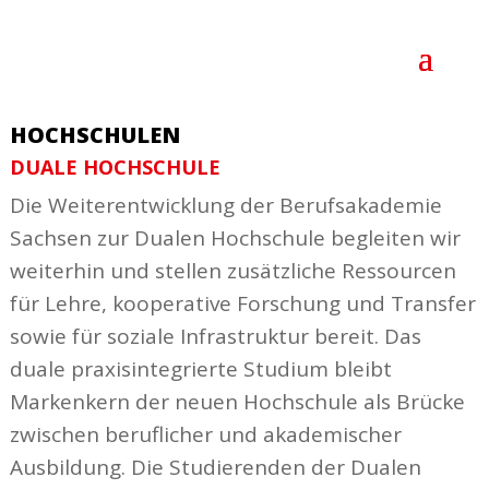
HOCHSCHULEN
DUALE HOCH­SCHULE
Die Weiter­ent­wicklung der Berufs­aka­demie
Sachsen zur Dualen Hoch­schule begleiten wir
weiterhin und stellen zusätz­liche Ressourcen
für Lehre, koope­rative Forschung und Transfer
sowie für soziale Infra­struktur bereit. Das
duale praxis­in­te­grierte Studium bleibt
Markenkern der neuen Hoch­schule als Brücke
zwischen beruf­licher und akade­mi­scher
Ausbildung. Die Studie­renden der Dualen