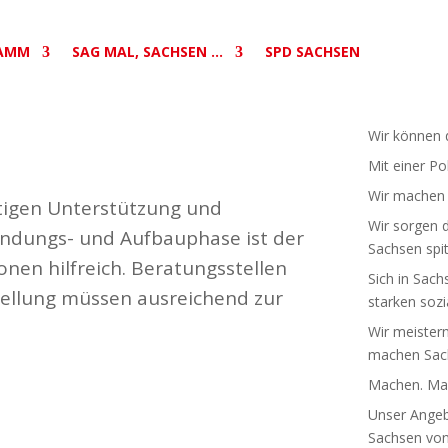
AMM
SAG MAL, SACHSEN …
SPD SACHSEN
Wir können d
Mit einer Po
Wir machen S
­tigen Unter­stützung und
Wir sorgen d
ündungs- und Aufbau­phase ist der
Sachsen spit
nen hilf­reich. Bera­tungs­stellen
Sich in Sach
tellung müssen ausrei­chend zur
starken sozia
Wir meistern
machen Sach
Machen. Mac
Unser Angebo
Sachsen von 