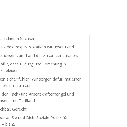
as, hier in Sachsen.
litik des Respekts stärken wir unser Land.
achsen zum Land der Zukunfts­in­dus­trien.
afür, dass Bildung und Forschung in
ze bleiben.
sen sicher fühlen: Wir sorgen dafür, mit einer
len Infra­struktur
 den Fach- und Arbeits­kräf­te­mangel und
sen zum Tarifland
hbar. Gerecht.
t an Sie und Dich: Soziale Politik für
A bis Z.