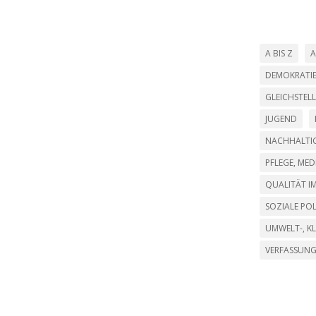
A BIS Z
A
DEMOKRATI
GLEICHSTEL
JUGEND
NACHHALTIG
PFLEGE, ME
QUALITÄT IM
SOZIALE POL
UMWELT-, K
VERFASSUN