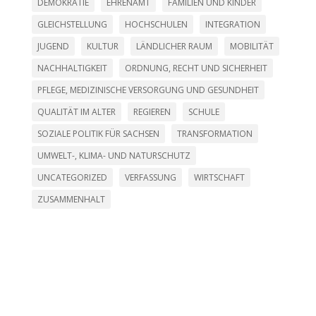
DEMOKRATIE
EHRENAMT
FAMILIEN UND KINDER
GLEICHSTELLUNG
HOCHSCHULEN
INTEGRATION
JUGEND
KULTUR
LÄNDLICHER RAUM
MOBILITÄT
NACHHALTIGKEIT
ORDNUNG, RECHT UND SICHERHEIT
PFLEGE, MEDIZINISCHE VERSORGUNG UND GESUNDHEIT
QUALITÄT IM ALTER
REGIEREN
SCHULE
SOZIALE POLITIK FÜR SACHSEN
TRANSFORMATION
UMWELT-, KLIMA- UND NATURSCHUTZ
UNCATEGORIZED
VERFASSUNG
WIRTSCHAFT
ZUSAMMENHALT