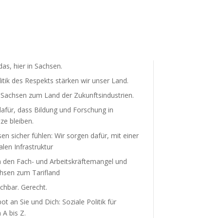
as, hier in Sachsen.
litik des Respekts stärken wir unser Land.
achsen zum Land der Zukunfts­in­dus­trien.
afür, dass Bildung und Forschung in
ze bleiben.
sen sicher fühlen: Wir sorgen dafür, mit einer
len Infra­struktur
 den Fach- und Arbeits­kräf­te­mangel und
sen zum Tarifland
hbar. Gerecht.
t an Sie und Dich: Soziale Politik für
A bis Z.