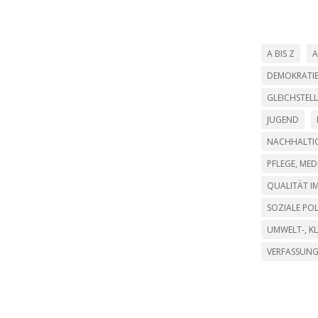
A BIS Z
A
DEMOKRATI
GLEICHSTEL
JUGEND
NACHHALTIG
PFLEGE, ME
QUALITÄT IM
SOZIALE POL
UMWELT-, K
VERFASSUN