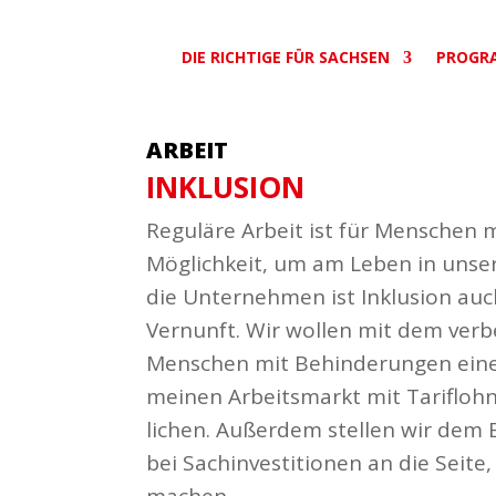
DIE RICHTIGE FÜR SACHSEN
PROGR
ARBEIT
INKLUSION
Reguläre Arbeit ist für Menschen m
Möglichkeit, um am Leben in unserer
die Unter­nehmen ist Inklusion auc
Vernunft. Wir wollen mit dem verb
Menschen mit Behin­de­rungen eine
meinen Arbeits­markt mit Tariflohn 
lichen. Außerdem stellen wir dem 
bei Sach­in­ves­ti­tionen an die Sei
machen.