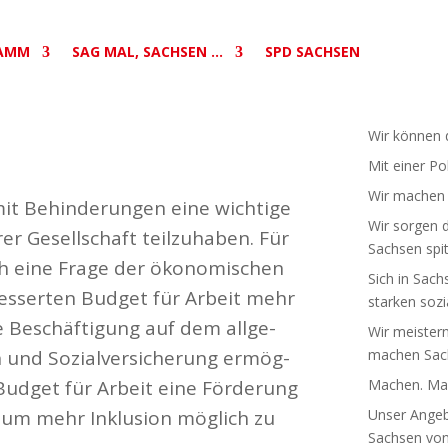
AMM
SAG MAL, SACHSEN …
SPD SACHSEN
Wir können d
Mit einer Po
Wir machen S
it Behin­de­rungen eine wichtige
Wir sorgen d
 Gesell­schaft teil­zu­haben. Für
Sachsen spit
h eine Frage der ökono­mi­schen
Sich in Sach
es­serten Budget für Arbeit mehr
starken sozia
 Beschäf­tigung auf dem allge­
Wir meistern
und Sozi­al­ver­si­cherung ermög­
machen Sach
Budget für Arbeit eine Förderung
Machen. Mac
te, um mehr Inklusion möglich zu
Unser Angebo
Sachsen von 