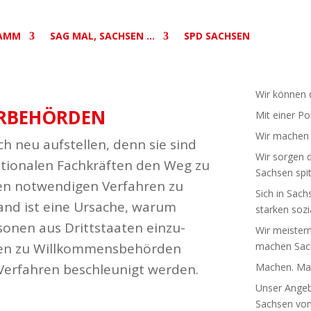
AMM
SAG MAL, SACHSEN …
SPD SACHSEN
Wir können d
R­BE­HÖRDEN
Mit einer Po
Wir machen S
ch neu aufstellen, denn sie sind
Wir sorgen d
a­tio­nalen Fach­kräften den Weg zu
Sachsen spit
en notwen­digen Verfahren zu
Sich in Sach
wand ist eine Ursache, warum
starken sozia
onen aus Dritt­staaten einzu­
Wir meistern
en zu Will­kom­mens­be­hörden
machen Sach
 Verfahren beschleunigt werden.
Machen. Mac
Unser Angebo
Sachsen von 