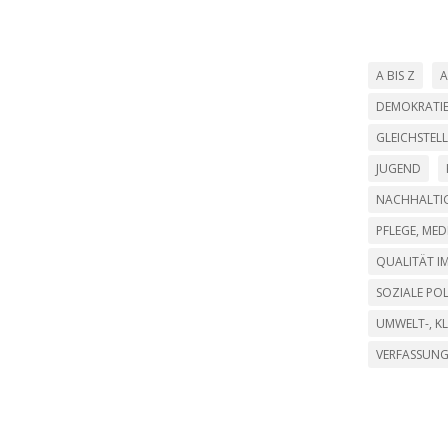
A BIS Z
A
DEMOKRATI
GLEICHSTEL
JUGEND
NACHHALTIG
PFLEGE, ME
QUALITÄT IM
SOZIALE POL
UMWELT-, K
VERFASSUN