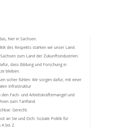
as, hier in Sachsen.
litik des Respekts stärken wir unser Land.
achsen zum Land der Zukunfts­in­dus­trien.
afür, dass Bildung und Forschung in
ze bleiben.
sen sicher fühlen: Wir sorgen dafür, mit einer
len Infra­struktur
 den Fach- und Arbeits­kräf­te­mangel und
sen zum Tarifland
hbar. Gerecht.
t an Sie und Dich: Soziale Politik für
A bis Z.