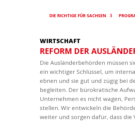
DIE RICHTIGE FÜR SACHSEN
PROGR
WIRTSCHAFT
REFORM DER AUSLÄN­DE
Die Auslän­der­be­hörden müssen si
ein wich­tiger Schlüssel, um inter­n
ebnen und sie gut und zügig bei d
begleiten. Der büro­kra­tische Auf
Unter­nehmen es nicht wagen, Pers
stellen. Wir entwi­ckeln die Behörd
weiter und sorgen dafür, dass die