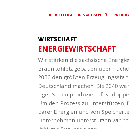
DIE RICHTIGE FÜR SACHSEN
PROGR
WIRTSCHAFT
ENER­GIE­WIRT­SCHAFT
Wir stärken die säch­sische Ener­gie
Braun­koh­le­ta­ge­bauen über Fläche
2030 den größten Erzeu­gungs­stan
Deutschland machen. Bis 2040 wer
tiger Strom produ­ziert, fast doppel
Um den Prozess zu unter­stützen, 
barer Energien und von Spei­cher­tech
Unter­nehmen unter­stützen wir be
lität mit Subven­tionen.