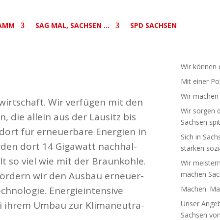
AMM
SAG MAL, SACHSEN …
SPD SACHSEN
Wir können d
Mit einer Po
Wir machen S
­wirt­schaft. Wir verfügen mit den
Wir sorgen d
n, die allein aus der Lausitz bis
Sachsen spit
dort für erneu­erbare Energien in
Sich in Sach
den dort 14 Gigawatt nach­hal­
starken sozia
t so viel wie mit der Braun­kohle.
Wir meistern
fördern wir den Ausbau erneu­er­
machen Sach
­no­logie. Ener­gie­in­tensive
Machen. Mac
i ihrem Umbau zur Klima­neu­tra­
Unser Angebo
Sachsen von 