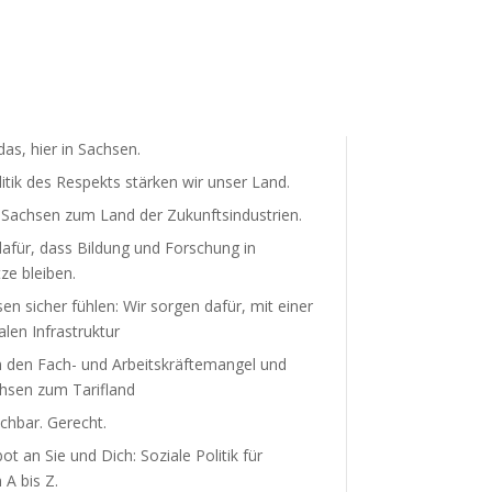
as, hier in Sachsen.
litik des Respekts stärken wir unser Land.
achsen zum Land der Zukunfts­in­dus­trien.
afür, dass Bildung und Forschung in
ze bleiben.
sen sicher fühlen: Wir sorgen dafür, mit einer
len Infra­struktur
 den Fach- und Arbeits­kräf­te­mangel und
sen zum Tarifland
hbar. Gerecht.
t an Sie und Dich: Soziale Politik für
A bis Z.