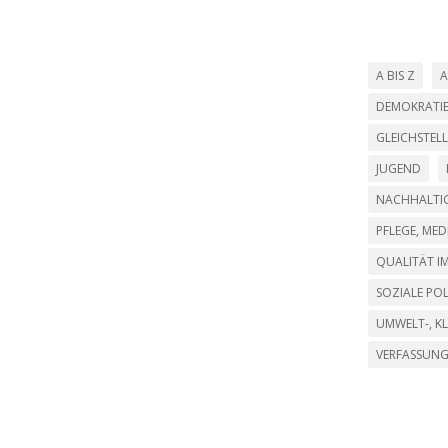
A BIS Z
A
DEMOKRATI
GLEICHSTEL
JUGEND
NACHHALTIG
PFLEGE, ME
QUALITÄT IM
SOZIALE POL
UMWELT-, K
VERFASSUN