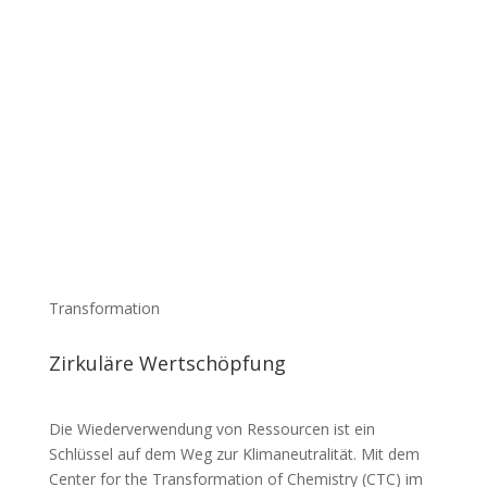
Transformation
Zirkuläre Wert­schöpfung
Die Wieder­ver­wendung von Ressourcen ist ein
Schlüssel auf dem Weg zur Klima­neu­tra­lität. Mit dem
Center for the Trans­for­mation of Chemistry (CTC) im