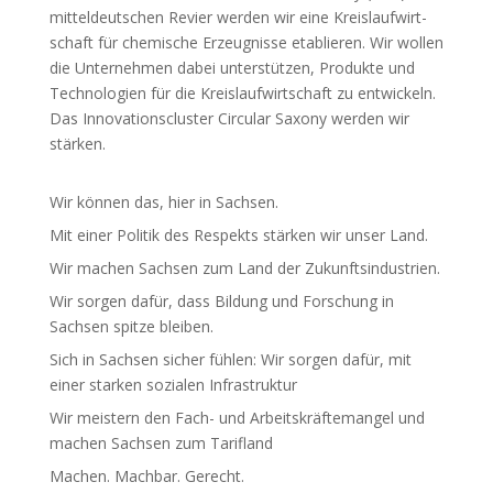
mittel­deut­schen Revier werden wir eine Kreis­lauf­wirt­
schaft für chemische Erzeug­nisse etablieren. Wir wollen
die Unter­nehmen dabei unter­stützen, Produkte und
Tech­no­logien für die Kreis­lauf­wirt­schaft zu entwi­ckeln.
Das Inno­va­ti­ons­cluster Circular Saxony werden wir
stärken.
Wir können das, hier in Sachsen.
Mit einer Politik des Respekts stärken wir unser Land.
Wir machen Sachsen zum Land der Zukunfts­in­dus­trien.
Wir sorgen dafür, dass Bildung und Forschung in
Sachsen spitze bleiben.
Sich in Sachsen sicher fühlen: Wir sorgen dafür, mit
einer starken sozialen Infra­struktur
Wir meistern den Fach- und Arbeits­kräf­te­mangel und
machen Sachsen zum Tarifland
Machen. Machbar. Gerecht.