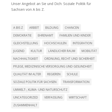
Unser Angebot an Sie und Dich: Soziale Politik für
Sachsen von A bis Z.
A BIS Z
ARBEIT
BILDUNG
CHANCEN
DEMOKRATIE
EHRENAMT
FAMILIEN UND KINDER
GLEICHSTELLUNG
HOCHSCHULEN
INTEGRATION
JUGEND
KULTUR
LÄNDLICHER RAUM
MOBILITÄT
NACHHALTIGKEIT
ORDNUNG, RECHT UND SICHERHEIT
PFLEGE, MEDIZINISCHE VERSORGUNG UND GESUNDHEIT
QUALITÄT IM ALTER
REGIEREN
SCHULE
SOZIALE POLITIK FÜR SACHSEN
TRANSFORMATION
UMWELT-, KLIMA- UND NATURSCHUTZ
UNCATEGORIZED
VERFASSUNG
WIRTSCHAFT
ZUSAMMENHALT