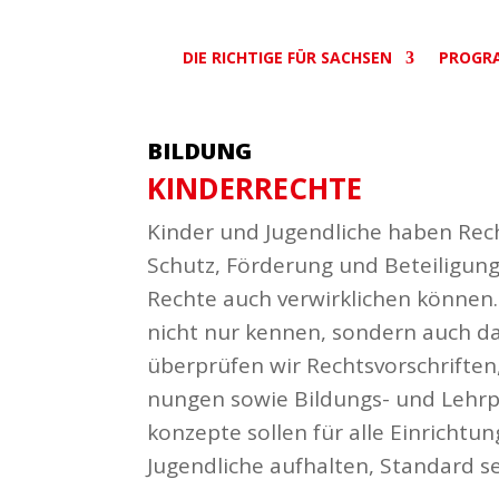
DIE RICHTIGE FÜR SACHSEN
PROGR
BILDUNG
KINDER­RECHTE
Kinder und Jugend­liche haben Rec
Schutz, Förderung und Betei­ligung.
Rechte auch verwirk­lichen können. 
nicht nur kennen, sondern auch da
über­prüfen wir Rechts­vor­schriften,
nungen sowie Bildungs- und Lehr­pl
kon­zepte sollen für alle Einrich­t
Jugend­liche aufhalten, Standard se