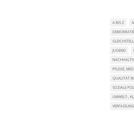
A BIS Z
A
DEMOKRATI
GLEICHSTEL
JUGEND
NACHHALTIG
PFLEGE, ME
QUALITÄT IM
SOZIALE POL
UMWELT-, K
VERFASSUN