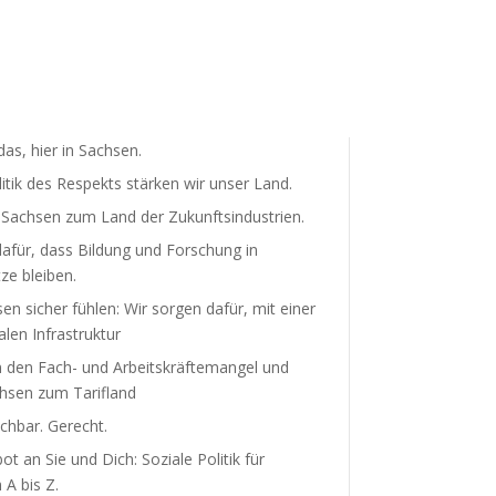
as, hier in Sachsen.
litik des Respekts stärken wir unser Land.
achsen zum Land der Zukunfts­in­dus­trien.
afür, dass Bildung und Forschung in
ze bleiben.
sen sicher fühlen: Wir sorgen dafür, mit einer
len Infra­struktur
 den Fach- und Arbeits­kräf­te­mangel und
sen zum Tarifland
hbar. Gerecht.
t an Sie und Dich: Soziale Politik für
A bis Z.