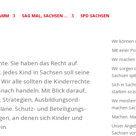
AMM
SAG MAL, SACHSEN …
SPD SACHSEN
Wir können d
Mit einer Po
Wir machen S
hte. Sie haben das Recht auf
Wir sorgen d
 Jedes Kind in Sachsen soll seine
Sachsen spit
Wir alle sollten die Kinder­rechte
Sich in Sach
nach handeln. Mit Blick darauf,
starken sozia
 Stra­tegien, Ausbil­dungs­ord­
Wir meistern
äne. Schutz- und Betei­li­gungs­
machen Sach
ungen, an denen sich Kinder und
Machen. Mac
in.
Unser Angebo
Sachsen von 