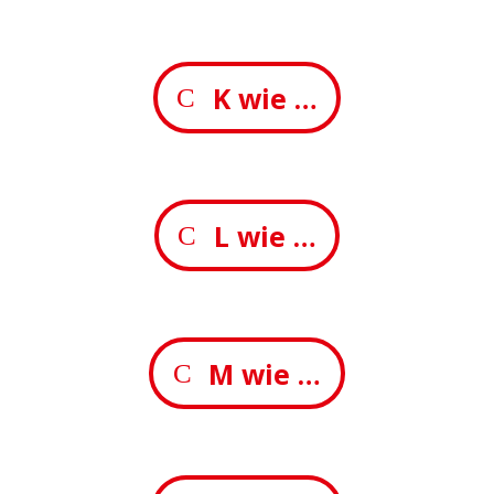
K wie …
L wie …
M wie …