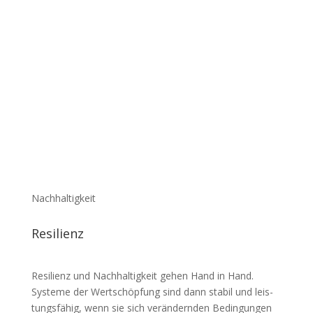
Nachhaltigkeit
Resi­lienz
Resi­lienz und Nach­hal­tigkeit gehen Hand in Hand.
Systeme der Wert­schöpfung sind dann stabil und leis­
tungs­fähig, wenn sie sich verän­dernden Bedin­gungen