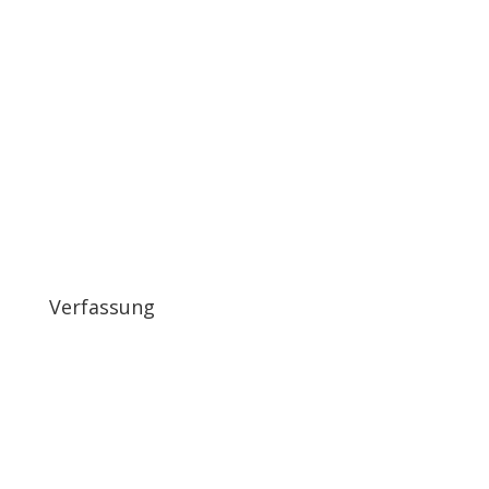
Verfassung
Ausländer:innen
Einwohner:innen Sachsens, die keine deutsche, aber
eine EUStaatsangehörigkeit besitzen, sind auf
kommunaler Ebene wahlberechtigt. Dies wollen wir in