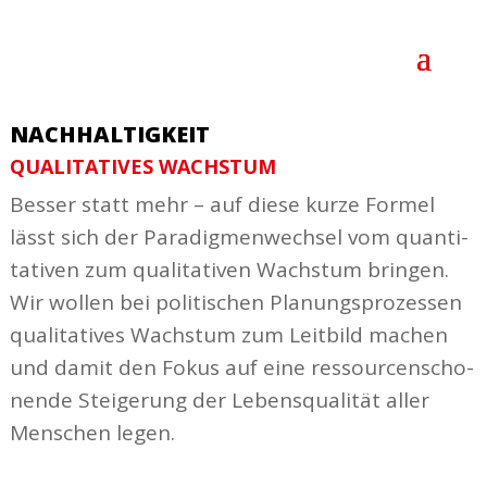
NACHHALTIGKEIT
QUALI­TA­TIVES WACHSTUM
Besser statt mehr – auf diese kurze Formel
lässt sich der Para­dig­men­wechsel vom quan­ti­
ta­tiven zum quali­ta­tiven Wachstum bringen.
Wir wollen bei poli­ti­schen Planungs­pro­zessen
quali­ta­tives Wachstum zum Leitbild machen
und damit den Fokus auf eine ressour­cen­scho­
nende Stei­gerung der Lebens­qua­lität aller
Menschen legen.