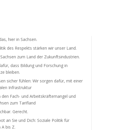
as, hier in Sachsen.
litik des Respekts stärken wir unser Land.
achsen zum Land der Zukunfts­in­dus­trien.
afür, dass Bildung und Forschung in
ze bleiben.
sen sicher fühlen: Wir sorgen dafür, mit einer
len Infra­struktur
 den Fach- und Arbeits­kräf­te­mangel und
sen zum Tarifland
hbar. Gerecht.
t an Sie und Dich: Soziale Politik für
A bis Z.