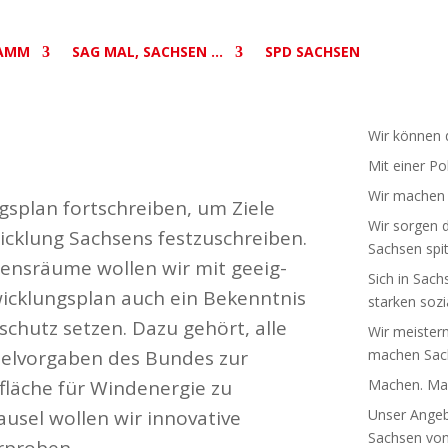
AMM
SAG MAL, SACHSEN …
SPD SACHSEN
Wir können d
Mit einer Po
Wir machen S
gsplan fort­schreiben, um Ziele
Wir sorgen d
cklung Sachsens fest­zu­schreiben.
Sachsen spit
ens­räume wollen wir mit geeig­
Sich in Sach
ck­lungsplan auch ein Bekenntnis
starken sozia
a­schutz setzen. Dazu gehört, alle
Wir meistern
iel­vor­gaben des Bundes zur
machen Sach
läche für Wind­energie zu
Machen. Mac
lausel wollen wir inno­vative
Unser Angebo
Sachsen von 
erproben.