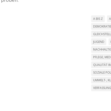
A BIS Z
A
DEMOKRATI
GLEICHSTEL
JUGEND
NACHHALTIG
PFLEGE, ME
QUALITÄT IM
SOZIALE POL
UMWELT-, K
VERFASSUN