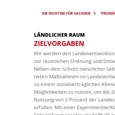
DIE RICHTIGE FÜR SACHSEN
PROGR
LÄNDLICHER RAUM
ZIEL­VOR­GABEN
Wir werden den Landes­ent­wick­lun
zur räum­lichen Ordnung und Entwi
Neben dem Schutz natür­licher Leb
neten Maßnahmen im Landes­ent­wi
zu einem sozi­al­ver­träg­lichen Klim
Möglich­keiten zu nutzen, um die Z
Nutzung von 2 Prozent der Landes­f
erfüllen. Mit einer Expe­ri­men­tier­k
Entwick­lungs­an­sätze modellhaft 