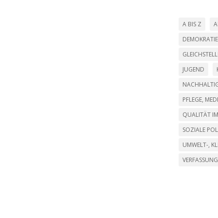
A BIS Z
A
DEMOKRATIE
GLEICHSTEL
JUGEND
NACHHALTIG
PFLEGE, ME
QUALITÄT IM
SOZIALE POL
UMWELT-, K
VERFASSUNG