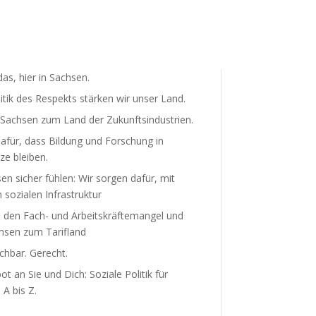
as, hier in Sachsen.
litik des Respekts stärken wir unser Land.
achsen zum Land der Zukunfts­in­dus­trien.
afür, dass Bildung und Forschung in
ze bleiben.
sen sicher fühlen: Wir sorgen dafür, mit
 sozialen Infra­struktur
 den Fach- und Arbeits­kräf­te­mangel und
sen zum Tarifland
hbar. Gerecht.
t an Sie und Dich: Soziale Politik für
A bis Z.