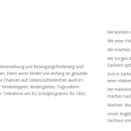
Wir können d
Mit einer Po
Wir machen S
Wir sorgen d
Sachsen spit
its­er­ziehung und Bewe­gungs­för­derung sind
tungen. Denn wenn Kinder von Anfang an gesunde
Sich in Sach
e Chancen auf Lebens­zu­frie­denheit auch im
einer starken
r Kinder­krippen, Kinder­gärten, Tages­eltern
Wir meistern
der Teil­nahme am EU-Schulprogramm für Obst,
machen Sach
Machen. Mac
Unser Angebo
Sachsen von 