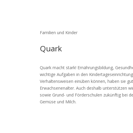
Familien und Kinder
Quark
Quark macht stark! Ernäh­rungs­bildung, Gesund­he
wichtige Aufgaben in den Kinder­ta­ges­ein­rich­
Verhal­tens­weisen einüben können, haben sie gut
Erwach­se­nen­alter. Auch deshalb unter­stützen wi
sowie Grund- und Förder­schulen zukünftig bei 
Gemüse und Milch.