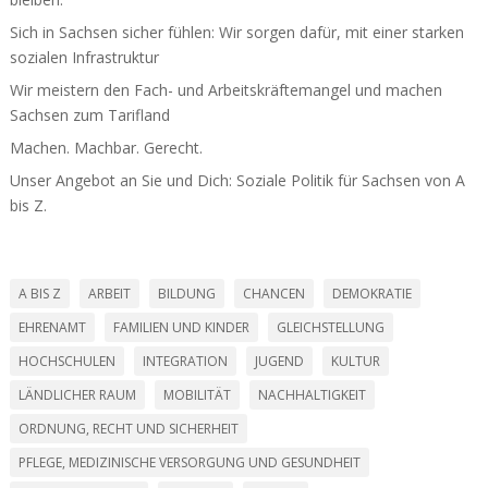
Sich in Sachsen sicher fühlen: Wir sorgen dafür, mit einer starken
sozialen Infra­struktur
Wir meistern den Fach- und Arbeits­kräf­te­mangel und machen
Sachsen zum Tarifland
Machen. Machbar. Gerecht.
Unser Angebot an Sie und Dich: Soziale Politik für Sachsen von A
bis Z.
A BIS Z
ARBEIT
BILDUNG
CHANCEN
DEMOKRATIE
EHRENAMT
FAMILIEN UND KINDER
GLEICHSTELLUNG
HOCHSCHULEN
INTEGRATION
JUGEND
KULTUR
LÄNDLICHER RAUM
MOBILITÄT
NACHHALTIGKEIT
ORDNUNG, RECHT UND SICHERHEIT
PFLEGE, MEDIZINISCHE VERSORGUNG UND GESUNDHEIT